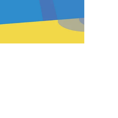
PREV
BACK
HOME
HEFTE
INSTR
NEXT
Passende Produkte