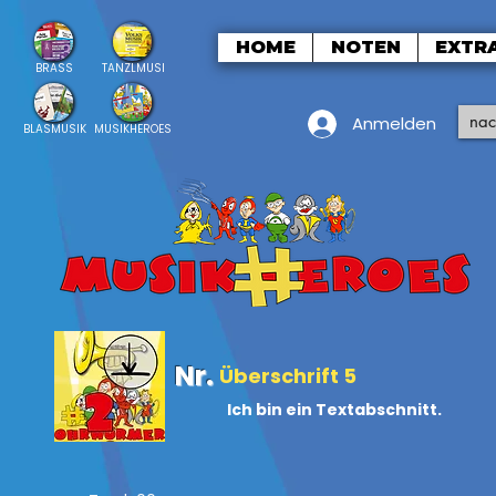
HOME
NOTEN
EXTR
BRASS
TANZLMUSI
Anmelden
BLASMUSIK
MUSIKHEROES
Nr.
Überschrift 5
Ich bin ein Textabschnitt.