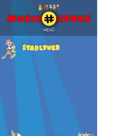
MENÜ
STADLTUER