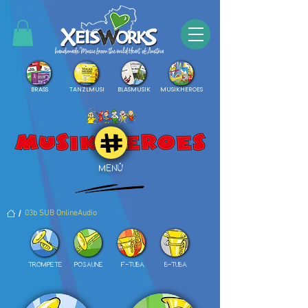
BRASS
TANZLMUSI
BLASMUSIK
MUSIKHEROES
MENÜ
/
03b SUB OnlineAudio
TROMPETE
POSAUNE
F-TUBA
B-TUBA