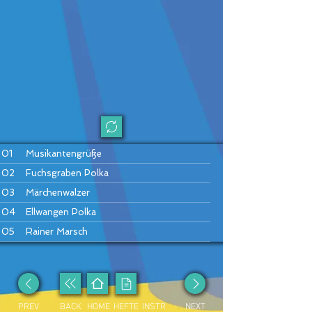
01
Musikantengrüße
02
Fuchsgraben Polka
03
Märchenwalzer
04
Ellwangen Polka
05
Rainer Marsch
06
Die fidelen Sechziger
07
Schönfeld Marsch
08
Slavonicka Polka
PREV
BACK
HOME
HEFTE
INSTR
NEXT
09
Wenn eine Frau die Wahrheit spricht