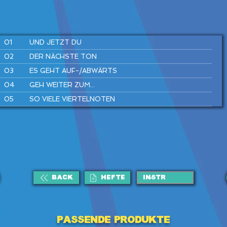
01
UND JETZT DU
02
DER NÄCHSTE TON
03
ES GEHT AUF-/ABWÄRTS
04
GEH WEITER ZUM...
05
SO VIELE VIERTELNOTEN
06
AUF ZU DEN OHRWÜRMERN
07
IST EIN MANN IN' BRUNNEN G'FALLEN
08
WIRLE, WARLE, WAS IST DAS
BACK
HEFTE
Passende Produkte