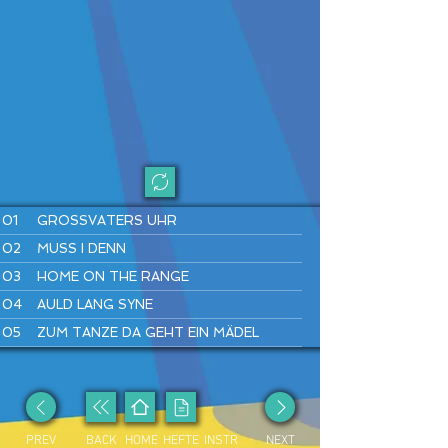
01
GROSSVATERS UHR
02
MUSS I DENN
03
HOME ON THE RANGE
04
AULD LANG SYNE
05
ZUM TANZE DA GEHT EIN MÄDEL
06
LONDONDERRY AIR
07
WARM UP
08
SIMPLE GIFTS
PREV
BACK
HOME
HEFTE
INSTR
NEXT
09
LUSTIG IST DAS ZIGEUNERLEBEN