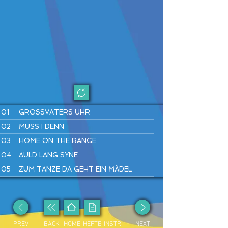
01
GROSSVATERS UHR
02
MUSS I DENN
03
HOME ON THE RANGE
04
AULD LANG SYNE
05
ZUM TANZE DA GEHT EIN MÄDEL
06
LONDONDERRY AIR
07
WARM UP
08
SIMPLE GIFTS
PREV
BACK
HOME
HEFTE
INSTR
NEXT
09
LUSTIG IST DAS ZIGEUNERLEBEN