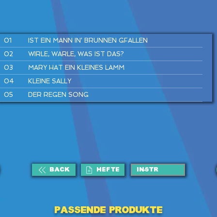
01
IST EIN MANN IN‘ BRUNNEN GFALLEN
02
WIRLE, WARLE, WAS IST DAS?
03
MARY HAT EIN KLEINES LAMM
04
KLEINE SALLY
05
DER REGEN SONG
06
SUPERHELDEN SPIELEN
07
SUMM, SUMM, SUMM
08
FLUGHAFEN REGGAE
09
TRAU DICH RAUS, KLEINE MAUS
10
HÄNSEL UND GRETEL
BACK
HEFTE
11
KUCKUCK
12
DU UND ICH
Passende Produkte