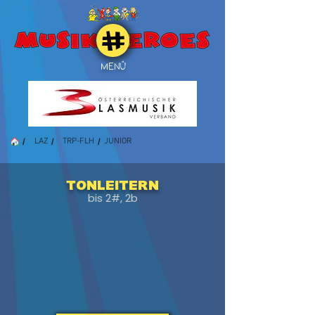
MENÜ
/
/
/
LAZ
TRP-FLH
JUNIOR
Tonleitern
bis 2#, 2b