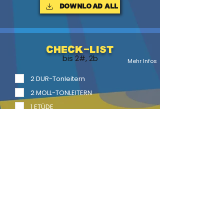
Download ALL
Check-List
bis 2#, 2b
Mehr Infos
2 DUR-Tonleitern
2 MOLL-TONLEITERN
1 ETÜDE
1 Vortragsstück
2 Vortragsstücke mit Begl.
LITERATUR
BACK
HOME
HEFTE