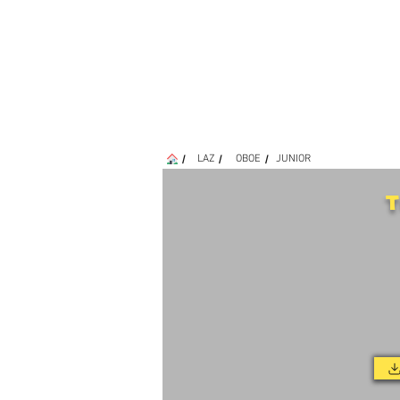
/
/
/
LAZ
OBOE
JUNIOR
T