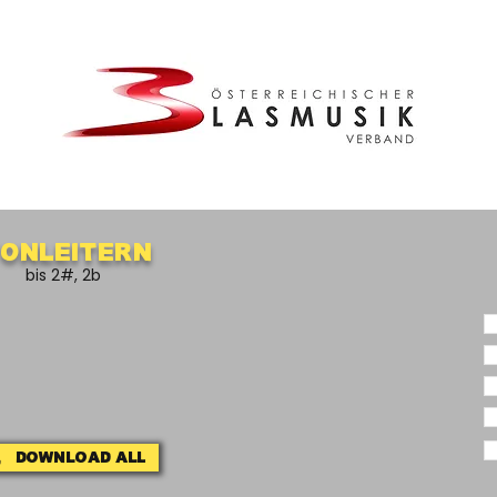
onleitern
bis 2#, 2b
Download ALL