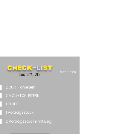
Check-List
Mehr Infos
bis 2#, 2b
2 DUR-Tonleitern
2 MOLL-TONLEITERN
1 ETÜDE
1 Vortragsstück
2 Vortragsstücke mit Begl.