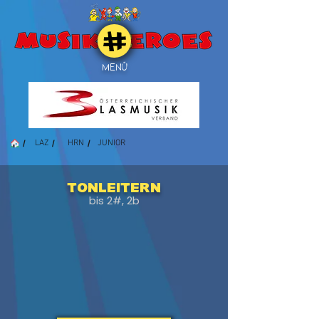
MENÜ
/
/
/
LAZ
HRN
JUNIOR
Tonleitern
bis 2#, 2b