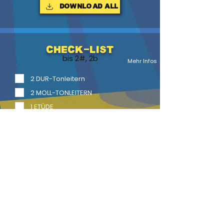
Download ALL
Check-List
bis 2#, 2b
Mehr Infos
2 DUR-Tonleitern
2 MOLL-TONLEITERN
1 ETÜDE
1 Vortragsstück
2 Vortragsstücke mit Begl.
LITERATUR
BACK
HOME
HEFTE