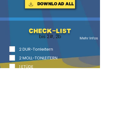
Download ALL
Check-List
bis 2#, 2b
Mehr Infos
2 DUR-Tonleitern
2 MOLL-TONLEITERN
1 ETÜDE
1 Vortragsstück
2 Vortragsstücke mit Begl.
LITERATUR
BACK
HOME
HEFTE