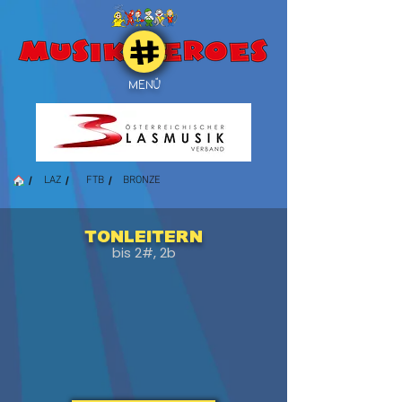
MENÜ
/
/
/
LAZ
FTB
BRONZE
Tonleitern
bis 2#, 2b