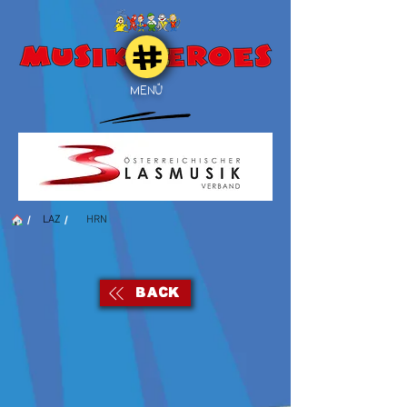
MENÜ
/
/
LAZ
HRN
BACK