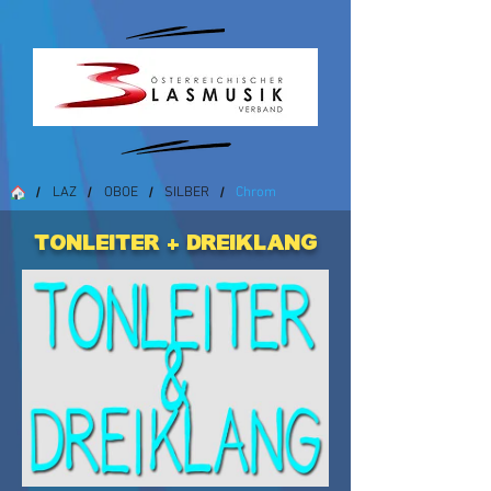
LAZ
OBOE
SILBER
Chrom
/
/
/
/
Tonleiter + Dreiklang