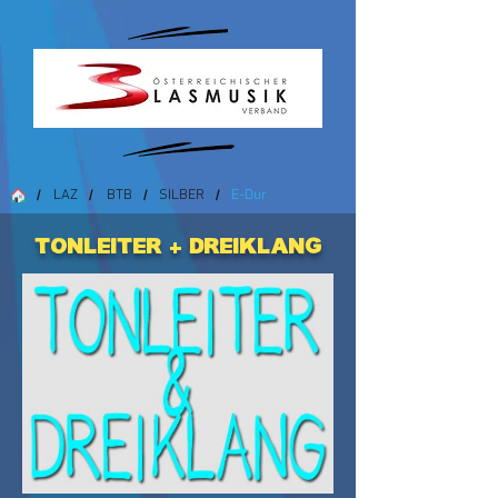
LAZ
BTB
SILBER
E-Dur
/
/
/
/
Tonleiter + Dreiklang