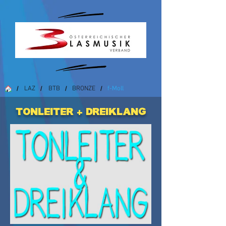
LAZ
BTB
BRONZE
f-Moll
/
/
/
/
Tonleiter + Dreiklang