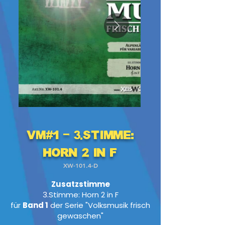
VM#1 - 3.Stimme:
Horn 2 in F
XW-101.4-D
Zusatzstimme
3.Stimme: Horn 2 in F
für
Band 1
der Serie "Volksmusik frisch
gewaschen"