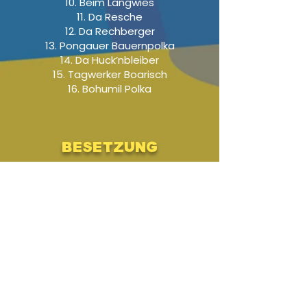
10. Beim Langwies
11. Da Resche
12. Da Rechberger
13. Pongauer Bauernpolka
14. Da Huck’nbleiber
15. Tagwerker Boarisch
16. Bohumil Polka
BESETZUNG
Zusatzstimme
3.Stimme: Horn 2 in F
für
Band 1
der Serie "Volksmusik frisch
gewaschen"
Audio-Beispiel
-01:04