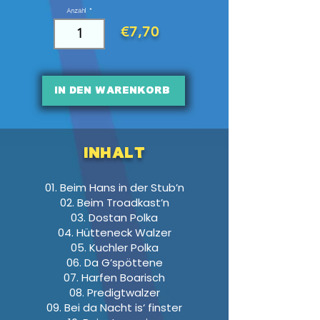
Anzahl
€7,70
In den Warenkorb
INHALT
01. Beim Hans in der Stub’n
02. Beim Troadkast’n
03. Dostan Polka
04. Hütteneck Walzer
05. Kuchler Polka
06. Da G’spöttene
07. Harfen Boarisch
08. Predigtwalzer
09. Bei da Nacht is‘ finster