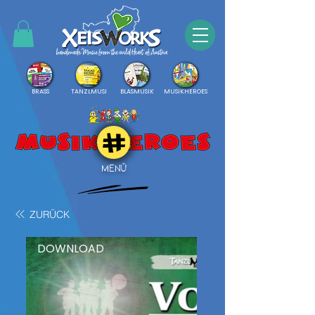
BRASS
TANZLMUSI
BLASMUSIK
MUSIKHEROES
MENÜ
ZURÜCK
DOWNLOAD