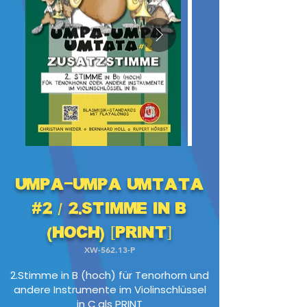
Umpa-Umpa Umtata
#2 / 2.Stimme in B
(hoch) [PRINT]
XW-562.13-P
2.Stimme in B (hoch) für Tenorhorn und
andere Instrumente im Violinschlüssel
in C
als PRINT