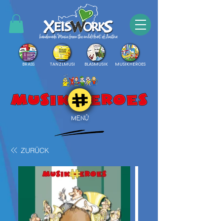
BRASS
TANZLMUSI
BLASMUSIK
MUSIKHEROES
MENÜ
ZURÜCK