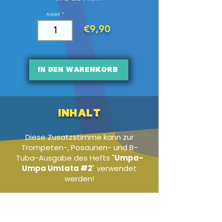
Anzahl
€9,90
In den Warenkorb
Inhalt
Diese Zusatzstimme kann zur
Trompeten-, Posaunen- und B-
Tuba-Ausgabe des Hefts "
Umpa-
Umpa Umtata #2
" verwendet
werden!
Audio-Beispiel