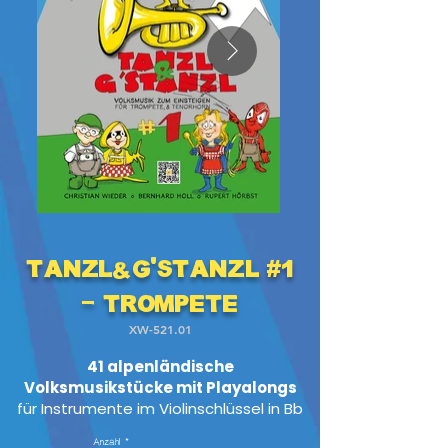
Tanzl&G'stanzl #1
- Trompete
XW-521.01
41 alpenländische
Volksmusikstücke mit Playalongs
für Instrumente im Violinschlüssel in Bb
Anzahl