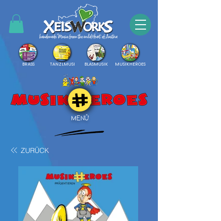
BRASS
TANZLMUSI
BLASMUSIK
MUSIKHEROES
MENÜ
ZURÜCK