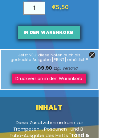
€5,50
In den Warenkorb
Jetzt NEU: diese Noten auch als
gedruckte Ausgabe [PRINT] erhältlich!!
€9,90
zzgl. Versand
Druckversion in den Warenkorb
Inhalt
Diese Zusatzstimme kann zur
Trompeten-, Posaunen- und B-
Tuba-Ausgabe des Hefts "
Tanzl &