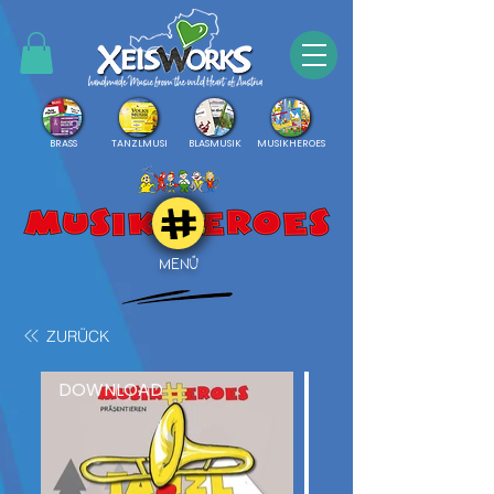
BRASS
TANZLMUSI
BLASMUSIK
MUSIKHEROES
MENÜ
ZURÜCK
DOWNLOAD