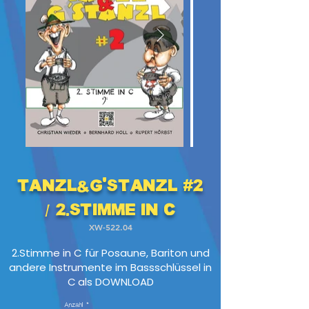
Tanzl&G'stanzl #2
/ 2.Stimme in C
XW-522.04
2.Stimme in C für Posaune, Bariton und
andere Instrumente im Bassschlüssel in
C
als DOWNLOAD
Anzahl