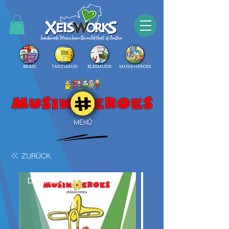
BRASS
TANZLMUSI
BLASMUSIK
MUSIKHEROES
MENÜ
ZURÜCK
DOWNLOAD