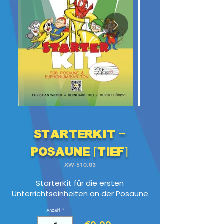
StarterKit -
Posaune [TIEF]
XW-510.03
StarterKit für die ersten
Unterrichtseinheiten an der Posaune
Anzahl