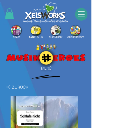
BRASS
TANZLMUSI
BLASMUSIK
MUSIKHEROES
MENÜ
ZURÜCK