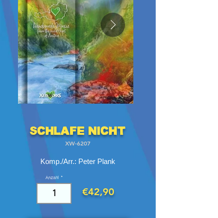
Schlafe nicht
XW-6207
Komp./Arr.: Peter Plank
Anzahl
€42,90