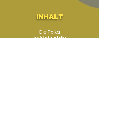
Inhalt
Die Polka
Schlafe nicht
von Peter Plank
für Große Böhmische Besetzung
Audio-Beispiel
-01:04
Titel-Liste
Zusatzstimmen
DOWNLOAD
Pl
ay
Alongs