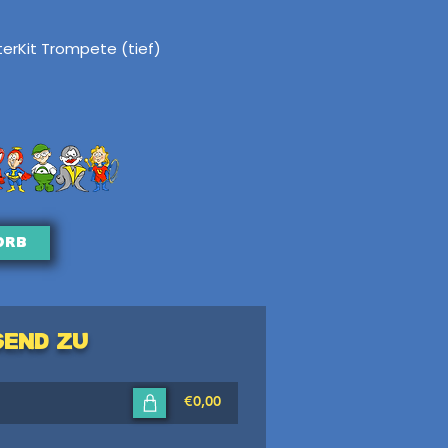
erKit Trompete (tief)
orb
send zu
€0,00