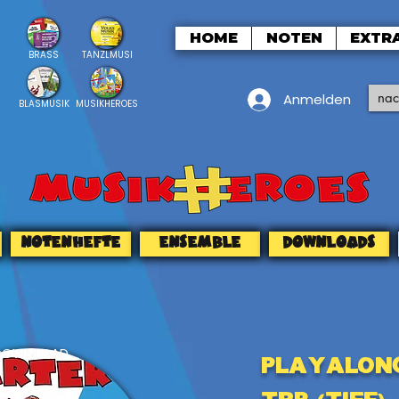
HOME
NOTEN
EXTR
BRASS
TANZLMUSI
Anmelden
BLASMUSIK
MUSIKHEROES
NOTENHEFTE
ENSEMBLE
DOWNLOADS
DOWNLOAD
Playalon