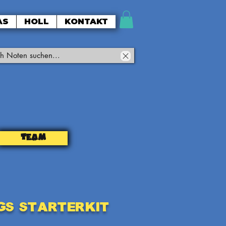
AS
HOLL
KONTAKT
TEAM
gs StarterKit