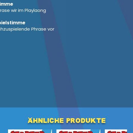
stimme
ase wir im Playlaong
spielstimme
chzuspielende Phrase vor
ähnliche produkte