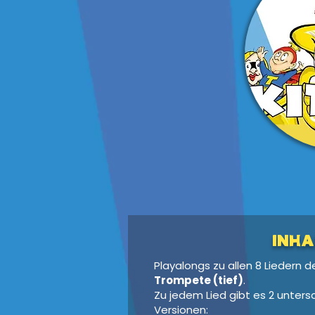
Inha
Playalongs zu allen 8 Liedern 
Trompete (tief)
.
Zu jedem Lied gibt es 2 unters
Versionen: