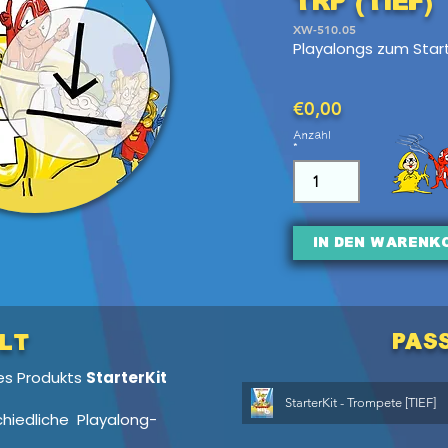
TRP (tief)
XW-510.05
Playalongs zum Start
€0,00
Anzahl
In den Warenk
pas
lt
des Produkts
StarterKit
StarterKit - Trompete [TIEF]
chiedliche Playalong-