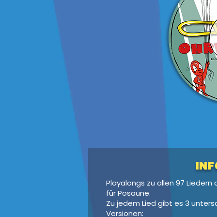
Inf
Playalongs zu allen 97 Liedern
für Posaune.
Zu jedem Lied gibt es 3 unters
Versionen: