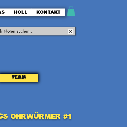
AS
HOLL
KONTAKT
TEAM
gs Ohrwürmer #1