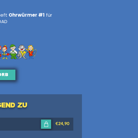
Heft
Ohrwürmer #1
für
OAD
orb
send zu
€24,90