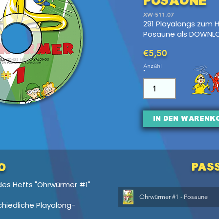
POSAUNE
XW-511.07
291 Playalongs zum 
Posaune als DOWNL
€5,50
Anzahl
In den Warenk
pas
o
 des Hefts "Ohrwürmer #1"
Ohrwürmer #1 - Posaune
chiedliche Playalong-