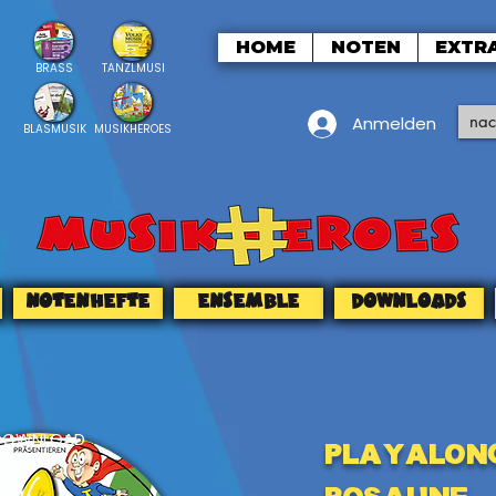
HOME
NOTEN
EXTR
BRASS
TANZLMUSI
Anmelden
BLASMUSIK
MUSIKHEROES
NOTENHEFTE
ENSEMBLE
DOWNLOADS
DOWNLOAD
Playalon