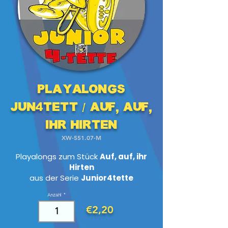
Playalongs
Jun4tett / Auf, auf,
ihr Hirten
XW-551.07-M
Playalongs zum Stück
Auf, auf, ihr
Hirten
aus der Serie
Junior4tette
Anzahl
€2,20