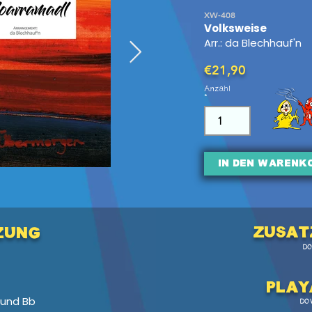
XW-408
Volksweise
Arr.: da Blechhauf'n
€21,90
Anzahl
In den Warenk
Zusat
zung
D
Pl
ay
 und Bb
DO