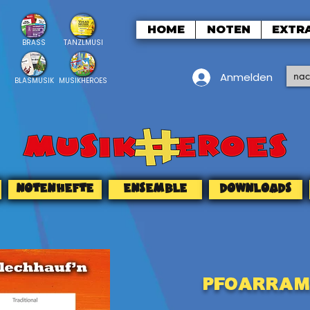
HOME
NOTEN
EXTR
BRASS
TANZLMUSI
Anmelden
BLASMUSIK
MUSIKHEROES
NOTENHEFTE
ENSEMBLE
DOWNLOADS
Pfoarram