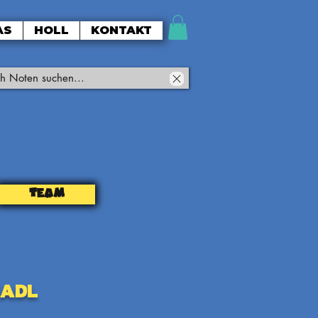
AS
HOLL
KONTAKT
TEAM
adl