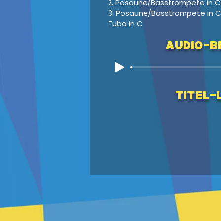
2. Posaune/Basstrompete in C
3. Posaune/Basstrompete in C
Tuba in C
Audio-Be
Titel-