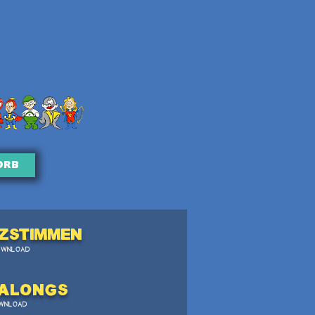
orb
zstimmen
OWNLOAD
Alongs
WNLOAD