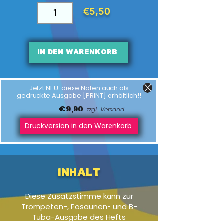
€5,50
In den Warenkorb
Jetzt NEU: diese Noten auch als
gedruckte Ausgabe [PRINT] erhältlich!!
€9,90
zzgl. Versand
Druckversion in den Warenkorb
Inhalt
Diese Zusatzstimme kann zur
Trompeten-, Posaunen- und B-
Tuba-Ausgabe des Hefts