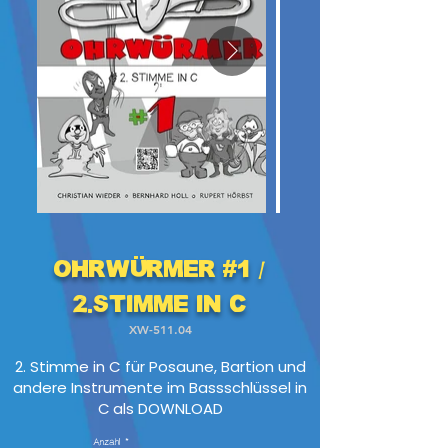
Ohrwürmer #1 /
2.Stimme in C
XW-511.04
2. Stimme in C für Posaune, Bartion und
andere Instrumente im Bassschlüssel in
C
als DOWNLOAD
Anzahl