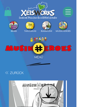
BRASS
TANZLMUSI
BLASMUSIK
MUSIKHEROES
MENÜ
ZURÜCK
DOWNLOAD