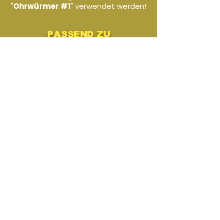
"
Ohrwürmer #1
" verwendet werden!
passend zu
€24,90
Ohrwürmer #1 - B-Tuba
€24,90
Ohrwürmer #1 - Posaune
€24,90
Ohrwürmer #1 - Trompete
ähnliche produkte