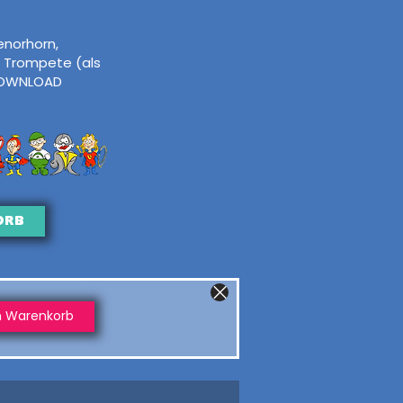
enorhorn,
 Trompete (als
OWNLOAD
orb
n Warenkorb