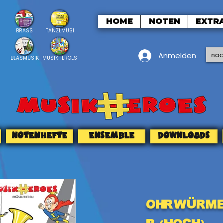
HOME
NOTEN
EXTR
BRASS
TANZLMUSI
Anmelden
BLASMUSIK
MUSIKHEROES
NOTENHEFTE
ENSEMBLE
DOWNLOADS
OAD
Ohrwürmer