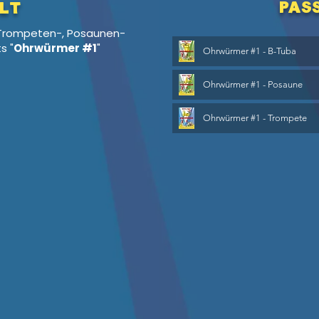
pas
lt
 Trompeten-, Posaunen-
s "
Ohrwürmer #1
"
Ohrwürmer #1 - B-Tuba
Ohrwürmer #1 - Posaune
Ohrwürmer #1 - Trompete