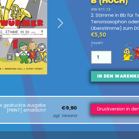
B (hoch)
XW-511.13
2. Stimme in Bb für T
Tenorsaxophon oder
Überstimme)
zum D
€5,50
Anzahl
In den Warenk
als gedruckte Ausgabe
€9,90
Druckversion in de
[PRINT] erhältlich!!
zzgl. Versand