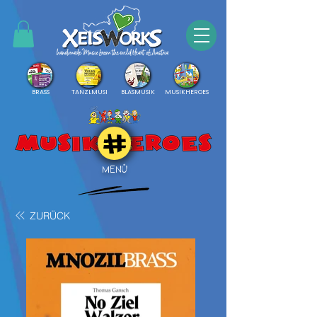
BRASS
TANZLMUSI
BLASMUSIK
MUSIKHEROES
MENÜ
ZURÜCK