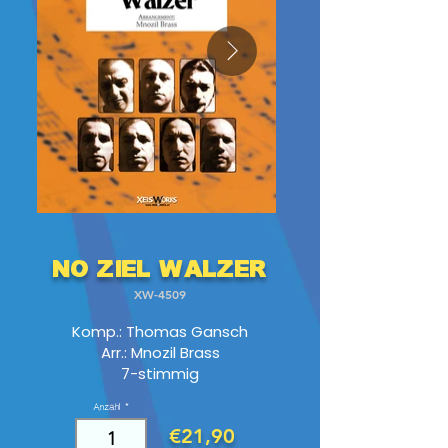
No Ziel Walzer
XW-4509
Komp.: Thomas Gansch
Arr.: Mnozil Brass
7-stimmig
Anzahl
€21,90