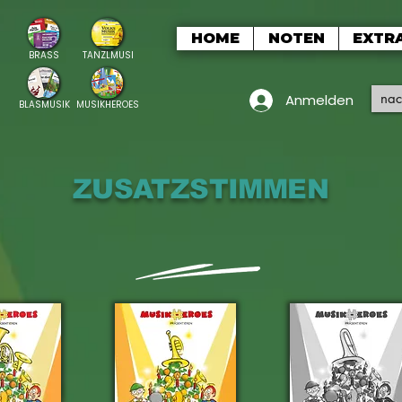
HOME
NOTEN
EXTR
BRASS
TANZLMUSI
Anmelden
BLASMUSIK
MUSIKHEROES
ZUSATZSTIMMEN