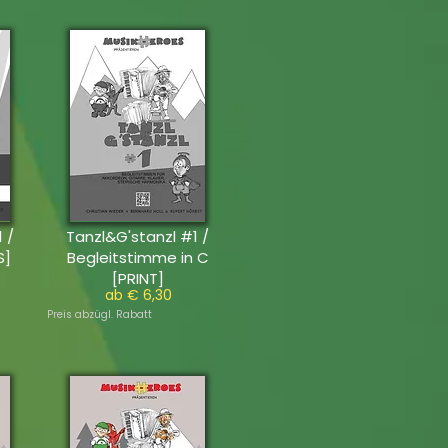
 /
Tanzl&G'stanzl #1 /
S]
Begleitstimme in C
[PRINT]
ab € 6,30
Preis abzügl. Rabatt