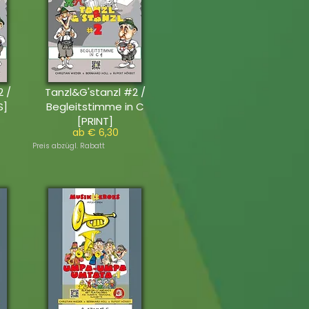
2 /
Tanzl&G'stanzl #2 /
S]
Begleitstimme in C
[PRINT]
ab € 6,30
Preis abzügl. Rabatt