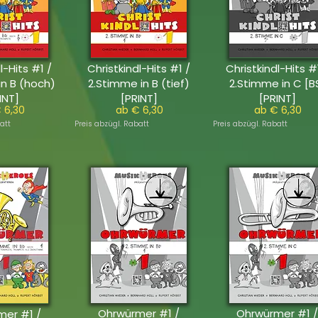
l-Hits #1 /
Christkindl-Hits #1 /
Christkindl-Hits #
in B (hoch)
2.Stimme in B (tief)
2.Stimme in C [B
INT]
[PRINT]
[PRINT]
 6,30
ab € 6,30
ab € 6,30
att
Preis abzügl. Rabatt
Preis abzügl. Rabatt
Ohrwürmer #1 /
Ohrwürmer #1 /
mer #1 /