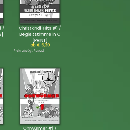
1 /
Christkindl-Hits #1 /
S]
Begleitstimme in C
[PRINT]
ab € 6,30
Preis abzügl. Rabatt
Ohrwürmer #1 /