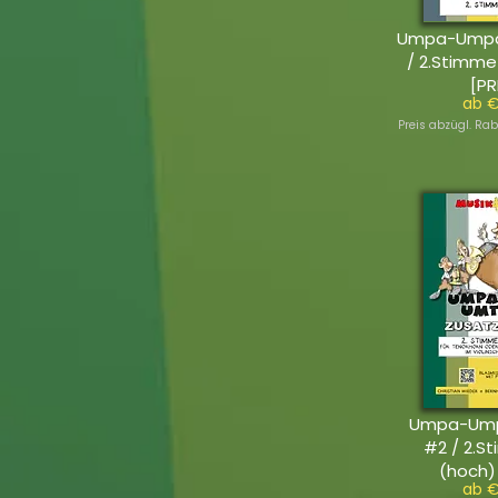
Umpa-Umpa
/ 2.Stimme
[PR
ab €
Preis abzügl. Rab
Umpa-Um
#2 / 2.S
(hoch)
ab €