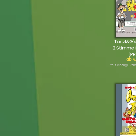
Tanzl&G's
2.Stimme 
[PR
ab €
Preis abzügl. Rab