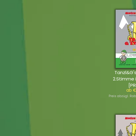
Tanzl&G's
2.Stimme 
[PR
ab €
Preis abzügl. Rab