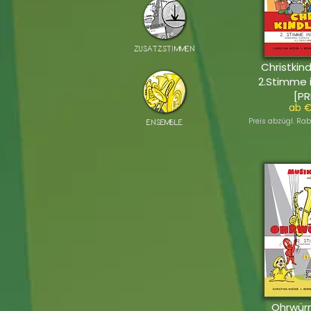
ZUSATZSTIMMEN
Christkind
2.Stimme 
[PR
ab €
Preis abzügl. Rab
ENSEMBLE
Ohrwür