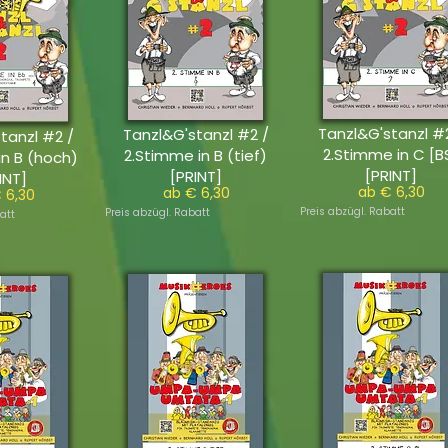
Tanzl&G'stanzl #
Tanzl&G'stanzl #2 /
tanzl #2 /
2.Stimme in C [B
2.Stimme in B (tief)
in B (hoch)
[PRINT]
[PRINT]
INT]
ab € 6,30
ab € 6,30
 6,30
Preis abzügl. Rabatt
Preis abzügl. Rabatt
att