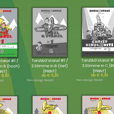
Tanzl&G'stanzl #1
Tanzl&G'stanzl #1 /
tanzl #1 /
2.Stimme in C [B
2.Stimme in B (tief)
in B (hoch)
[PRINT]
[PRINT]
INT]
ab € 6,30
ab € 6,30
 6,30
Preis abzügl. Rabatt
Preis abzügl. Rabatt
att