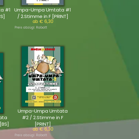
a #1
Umpa-Umpa Umtata #1
BS]
/ 2.Stimme in F [PRINT]
ab € 6,30
Preis abzügl. Rabatt
Umpa-Umpa Umtata
ata
#2 / 2.Stimme in F
[BS]
[PRINT]
ab € 6,30
Preis abzügl. Rabatt