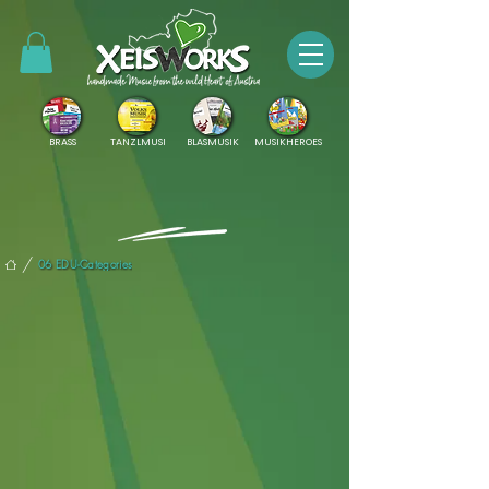
BRASS
TANZLMUSI
BLASMUSIK
MUSIKHEROES
/
06 EDU-Categories