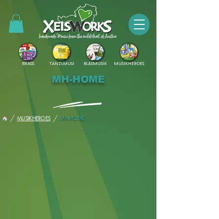
BRASS
TANZLMUSI
BLASMUSIK
MUSIKHEROES
MH-HOME
/
/
MUSIKHEROES
MH-HOME