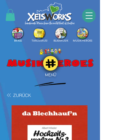
BRASS
TANZLMUSI
BLASMUSIK
MUSIKHEROES
MENÜ
ZURÜCK