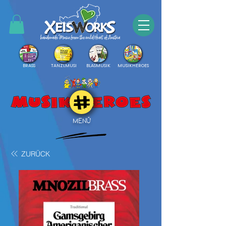
BRASS
TANZLMUSI
BLASMUSIK
MUSIKHEROES
MENÜ
ZURÜCK