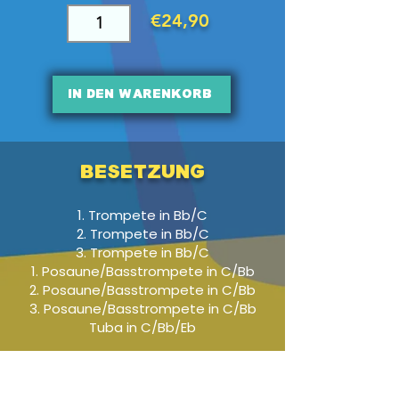
€24,90
In den Warenkorb
Besetzung
1. Trompete in Bb/C
2. Trompete in Bb/C
3. Trompete in Bb/C
1. Posaune/Basstrompete in C/Bb
2. Posaune/Basstrompete in C/Bb
3. Posaune/Basstrompete in C/Bb
Tuba in C/Bb/Eb
Audio-Beispiel