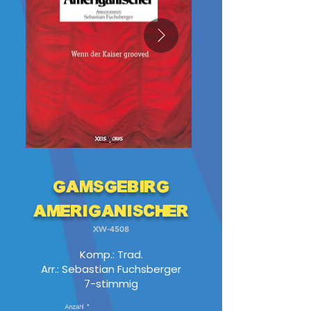
Gamsgebirg
Ameriganischer
XW-4508
Komp.: Trad.
Arr.: Sebastian Fuchsberger
7-stimmig
Anzahl