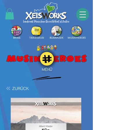
BRASS
TANZLMUSI
BLASMUSIK
MUSIKHEROES
MENÜ
ZURÜCK