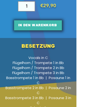
€29,90
In den Warenkorb
Besetzung
Vocals in C
Flügelhorn / T
rompete
1
in Bb
Flügelhorn /
Trompete
2
in Bb
Flügelhorn / Trompete 3 in Bb
Basstrompete 1 in Bb |
Posaune 1 in
C
Basstrompete 2 in Bb |
Posaune 2 in
C
Basstrompete 3 in Bb |
Posaune 3 in
C