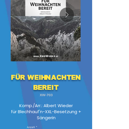
Für Weihnachten
bereit
XW-703
Komp./Arr.: Albert Wieder
für Blechhauf'n-XXL-Besetzung +
Sängerin
Anzahl