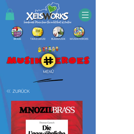
BRASS
TANZLMUSI
BLASMUSIK
MUSIKHEROES
MENÜ
ZURÜCK