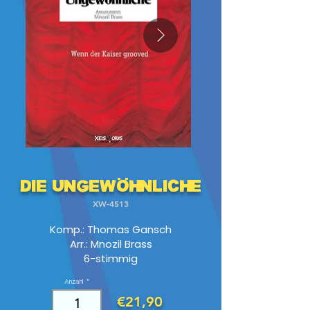
Die Ungewöhnliche
XW-4513
Komp.: Thomas Gansch
Arr.: Mnozil Brass
6-stimmig
Anzahl
€21,90