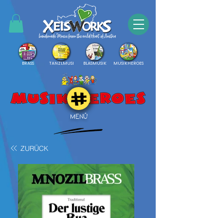
BRASS
TANZLMUSI
BLASMUSIK
MUSIKHEROES
MENÜ
ZURÜCK