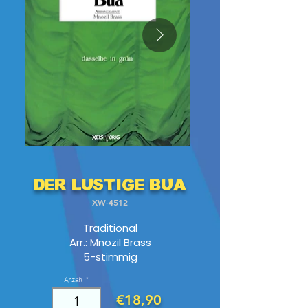
Der lustige Bua
XW-4512
Traditional
Arr.: Mnozil Brass
5-stimmig
Anzahl
€18,90