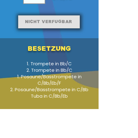
Nicht verfügbar
Besetzung
1. Trompete in Bb/C
2. Trompete in Bb/C
1. Posaune/Basstrompete in
C/Bb/Eb/F
2. Posaune/Basstrompete in C/Bb
Tuba in C/Bb/Eb
Audio-Beispiel
-01:04