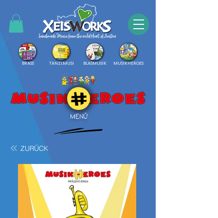
BRASS
TANZLMUSI
BLASMUSIK
MUSIKHEROES
MENÜ
ZURÜCK