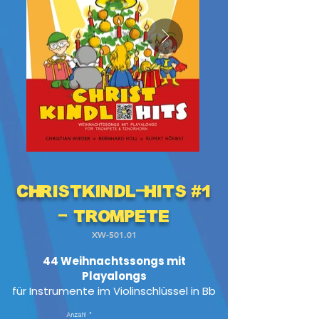
Christkindl-Hits #1
- Trompete
XW-501.01
44 Weihnachtssongs mit
Playalongs
für Instrumente im Violinschlüssel in Bb
Anzahl