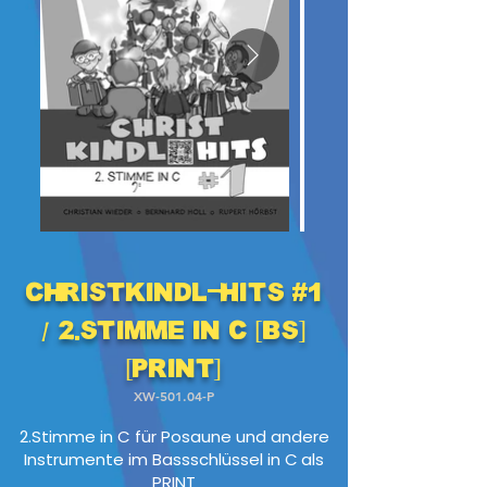
Christkindl-Hits #1
/ 2.Stimme in C [BS]
[PRINT]
XW-501.04-P
2.Stimme in C für Posaune und andere
Instrumente im Bassschlüssel in C
als
PRINT