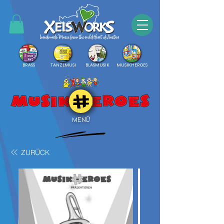
BRASS
TANZLMUSI
BLASMUSIK
MUSIKHEROES
MENÜ
ZURÜCK