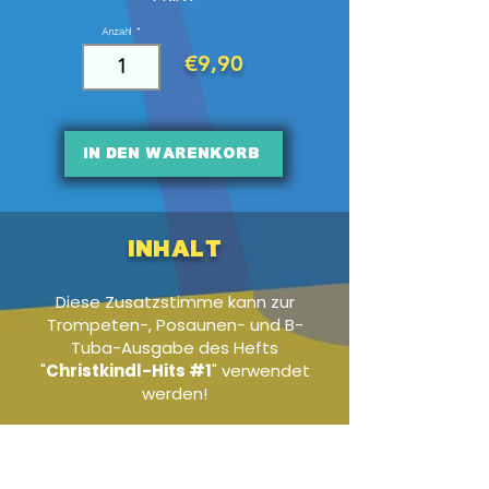
Anzahl
€9,90
In den Warenkorb
Inhalt
Diese Zusatzstimme kann zur
Trompeten-, Posaunen- und B-
Tuba-Ausgabe des Hefts
"
Christkindl-Hits #1
" verwendet
werden!
Audio-Beispiel