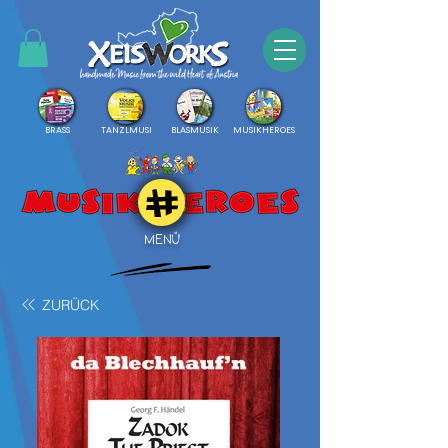
BRASS
TANZLMUSI
BLASMUSIK
MUSIKHEROES
MENÜ
ZURÜCK