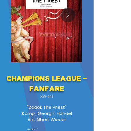
Champions League -
Fanfare
XW-443
"Zadok The Priest"
Komp.: Georg F. Händel
Arr.: Albert Wieder
Anzahl