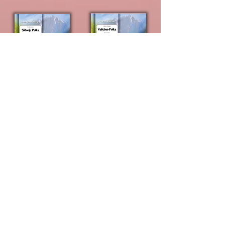
Veilchen-Polka
Sidonje Polka
ab € 20,30
ab € 20,30
Preis abzügl.
Preis abzügl.
Rabatt
Rabatt