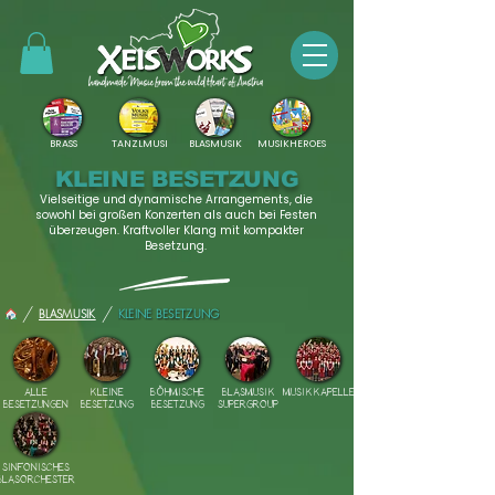
BRASS
TANZLMUSI
BLASMUSIK
MUSIKHEROES
KLEINE BESETZUNG
Vielseitige und dynamische Arrangements, die
sowohl bei großen Konzerten als auch bei Festen
überzeugen. Kraftvoller Klang mit kompakter
Besetzung.
/
/
BLASMUSIK
KLEINE BESETZUNG
ALLE
KLEINE
BÖHMISCHE
BLASMUSIK
MUSIKKAPELLE
BESETZUNGEN
BESETZUNG
BESETZUNG
SUPERGROUP
SINFONISCHES
BLASORCHESTER