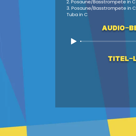
2. Posaune/Basstrompete in C
3. Posaune/Basstrompete in C
Tuba in C
Audio-Be
Titel-