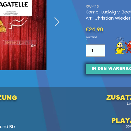
XW-413
Komp.: Ludwig v. Be
Arr.: Christian Wieder
€24,90
Anzahl
In den Warenk
Zusat
zung
D
Pl
ay
 und Bb
DO