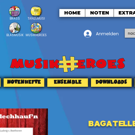
HOME
NOTEN
EXTR
BRASS
TANZLMUSI
Anmelden
BLASMUSIK
MUSIKHEROES
NOTENHEFTE
ENSEMBLE
DOWNLOADS
Bagatell