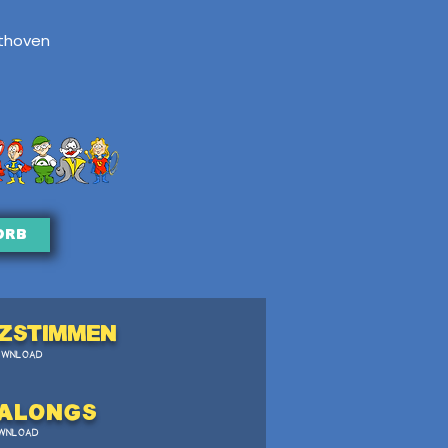
ethoven
orb
zstimmen
OWNLOAD
Alongs
WNLOAD