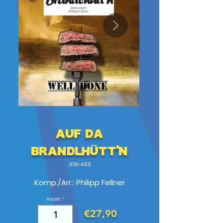
Auf da
Brandlhütt'n
XW-455
Komp./Arr.: Philipp Fellner
Anzahl
€27,90