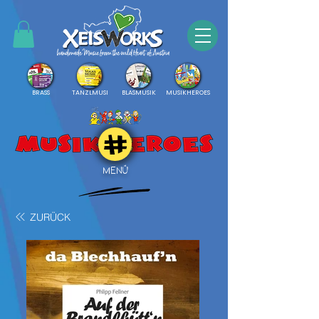
BRASS
TANZLMUSI
BLASMUSIK
MUSIKHEROES
MENÜ
ZURÜCK