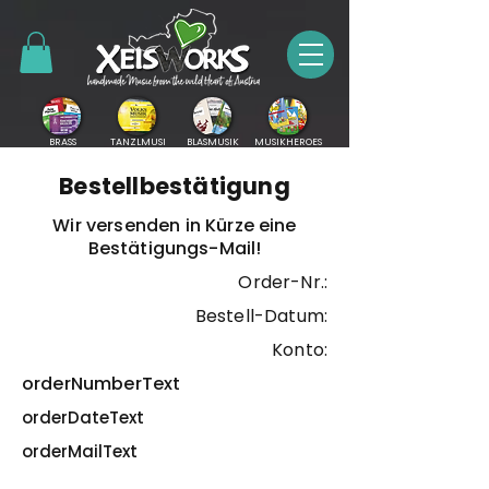
BRASS
TANZLMUSI
BLASMUSIK
MUSIKHEROES
Bestellbestätigung
Wir versenden in Kürze eine
Bestätigungs-Mail!
Order-Nr.:
Bestell-Datum:
Konto:
orderNumberText
orderDateText
orderMailText