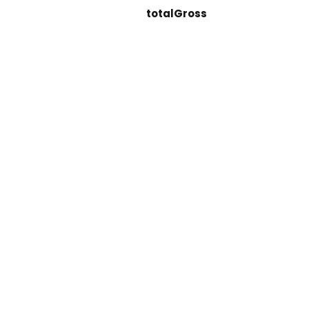
totalGross
b2bDiscount
Anmerkung:
buyerNote
Rechnung:
Firma
Vorname Nachname
Straße Hausnummer
PLZ Ort
Land
UID-Nr
Versand:
Firma